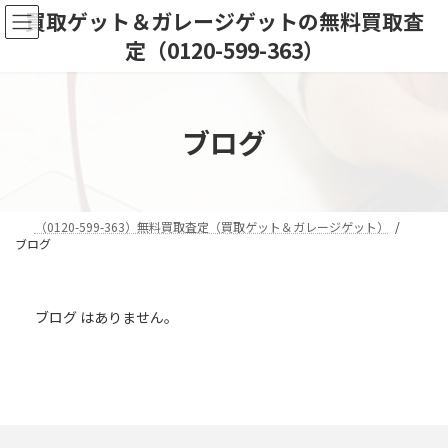
コ
ナ
買取ゲット＆ガレージゲットの無料買取査
ン
ビ
定（0120-599-363）
テ
ゲ
ン
ー
ツ
シ
へ
ョ
ス
ン
ブログ
キ
に
ッ
移
プ
動
（0120-599-363）無料買取査定（買取ゲット＆ガレージゲット）
ブログ
ブログ はありません。